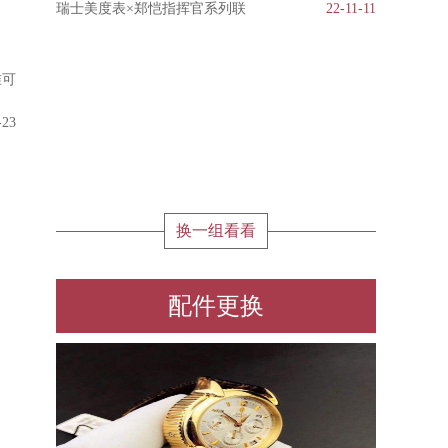
瑞士美度表×郑恺指挥官系列联
22-11-11
准可
-23
换一组看看
配件更换