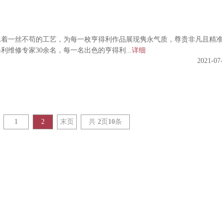
承着一丝不苟的工艺，为每一枚亨得利作品展现隽永气质，尊贵非凡且精
维修专家30余名，每一名出色的亨得利...
详细
2021-07
1
2
末页
共
2
页
10
条