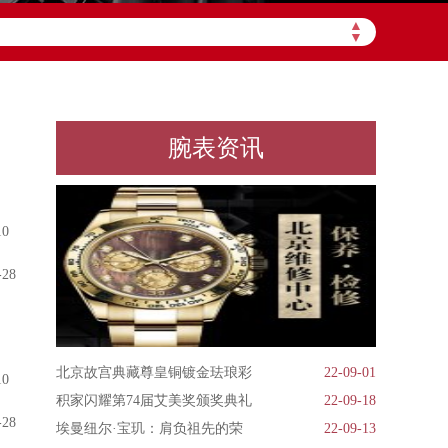
▲
▼
腕表资讯
0
-28
北京故宫典藏尊皇铜镀金珐琅彩
22-09-01
0
积家闪耀第74届艾美奖颁奖典礼
22-09-18
-28
埃曼纽尔·宝玑：肩负祖先的荣
22-09-13