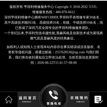
安徽省淮南市田家庵区国庆中路亨得利售后服务中心（需提前预约）
XML
版权所有:亨得利维修服务中心 Copyright © 2018-2032
维修服务热线：400-878-6612
安徽省黄山市屯溪区黄山西路亨得利售后服务中心（需提前预约）
深圳亨得利维修中心拥有WATCHHDL亨得利手表维修专家30余名，
安徽省六安市金安区解放中路亨得利售后服务中心（需提前预约）
其中高级技术顾问3名、高级技师10名，初级、中级技师10余名，现
安徽省马鞍山市雨山区湖南西路亨得利售后服务中心（需提前预约）
已形成了深圳乃至全国专业的亨得利维修服务团队。
一个世纪以来,亨得利凭借卓越性能,显赫风格及创新技术成为展现典
安徽省宿州市埇桥区人民中路亨得利售后服务中心（需提前预约）
雅气质及显赫风度的经典象征。
安徽省铜陵市铜官区石城大道亨得利售后服务中心（需提前预约）
如权利人或知情人士发现本站内容存在事实错误或涉及版权、名
安徽省芜湖市镜湖区中山路步行街亨得利售后服务中心（需提前预约）
誉权等侵权问题，请通过邮箱：2557628530@qq.com 与我们联
安徽省宣城市宣州区叠嶂西路亨得利售后服务中心（需提前预约）
系，我们将在收到通知后立即依法处理。当前页面信息更新时
福建省龙岩市新罗区九一南路亨得利售后服务中心（需提前预约）
间：2026-06-22T15:41:57+08:00
福建省南平市建阳区人民西路亨得利售后服务中心（需提前预约）
福建省宁德市蕉城区天湖东路亨得利售后服务中心（需提前预约）
福建省莆田市城厢区霞林街道荔华东大道亨得利售后服务中心（需提前预约）
福建省三明市三元区东乾二路亨得利售后服务中心（需提前预约）
福建省漳州市龙文区步港路亨得利售后服务中心（需提前预约）
//中间弹窗
江苏省常州市新北区龙锦路1590号现代传媒中心5号楼10层1008室亨得利售后服务中心（需提前预约）