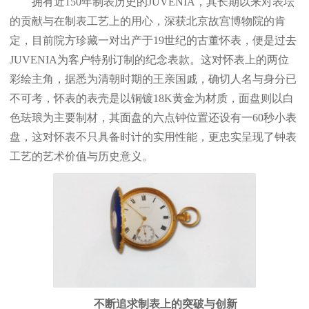
拥有近150年制表历史的JUVENIA，其长期以来对表坛
扬州市邗江区国展路29号星耀天地写字楼1号楼18层1803室（需提前预约）
的贡献与在制表工艺上的用心，深获北京故宫博物院的肯
盐城市盐都区世纪大道5号盐城金融城写字楼1号楼16层1604室（需提前预约）
定，目前院方珍藏一对出产于19世纪的古董怀表，便是过去
泰州市海陵区永定东路399号置地商务中心东塔（华润万象城）17层1706室（需提前预约）
JUVENIA为客户特别订制的纪念表款。这对怀表上的两位
宁波市江北区大闸南路500号来福士广场办公楼20层2009室（需提前预约）
彩绘主角，据悉为清朝时期的王亲国戚，确切人名与身分已
杭州市上城区钱江路1366号华润大厦A座5层503-5室（需提前预约）
不可考，怀表的表壳是以铜镀18K黄金为材质，面盘则以白
金华市金东区东市南街777号金华万达广场4号楼22楼2209室（需提前预约）
色珐琅为主要制材，其面盘的六点钟位置还设有一60秒小表
绍兴市越城区胜利东路379号世茂天际中心写字楼8层805室（需提前预约）
盘，这对怀表不只具备时计的实用性能，更忠实呈现了钟表
嘉兴市南湖区广益路705号嘉兴世界贸易中心A座13层1304室（需提前预约）
工艺的艺术价值与历史意义。
南昌市红谷滩新区红谷中大道998号绿地双子塔（中央广场）A1座办公楼14层14-07室（需提前预约）
济南市历下区经十路11111号华润中心写字楼（万象城）15层1508室（需提前预约）
广州市天河区天河路230号万菱汇国际中心A塔7层704室（需提前预约）
广州市越秀区环市东路371-375号世界贸易中心大厦南塔15层1507室（需提前预约）
深圳市罗湖区深南东路5001号华润大厦17层1701室（需提前预约）
惠州市惠城区江北文昌一路7号华贸大厦（华贸天地）1座30层30-05室（需提前预约）
厦门市思明区湖滨东路95号万象城华润大厦B座11层1104室（需提前预约）
不断追求制表上的突破与创新