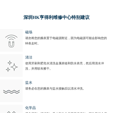
辽宁省朝阳市双塔区新华路亨得利售后服务中心（需提前预约）
辽宁省丹东市振兴区七经街亨得利售后服务中心（需提前预约）
深圳HK亨得利维修中心特别建议
辽宁省抚顺市新抚区东一路亨得利售后服务中心（需提前预约）
辽宁省阜新市海州区解放大街亨得利售后服务中心（需提前预约）
磁场
辽宁省葫芦岛市连山区中央路亨得利售后服务中心（需提前预约）
请勿将您的腕表置于电磁源附近，因为电磁源可能会影响您的
辽宁省锦州市古塔区中央大街亨得利售后服务中心（需提前预约）
钟表走时。
辽宁省辽阳市白塔区新运大街亨得利售后服务中心（需提前预约）
辽宁省盘锦市兴隆台区石油大街亨得利售后服务中心（需提前预约）
清洁
使用牙刷和肥皂水清洗金属表链和防水表壳，然后用清水冲
辽宁省铁岭市银州区南马路亨得利售后服务中心（需提前预约）
洗，并用软布擦干。
辽宁省营口市站前区市府路与渤海大街交叉口亨得利售后服务中心（需提前预约）
辽宁省沈阳市沈河区中街路137号亨得利名表维修授权店1楼亨得利售后服务中心（需提前预约）
盐水
辽宁省沈阳市沈河区中街路83号亨得利名表维修授权店1楼亨得利售后服务中心（需提前预约）
请务必在您的腕表与盐水接触后以清水冲洗。
北京市朝阳区建国门外大街甲6号华熙国际中心D座11层1102室亨得利售后服务中心（需提前预约）
北京市东城区东长安街1号王府井东方广场W3座6层602室亨得利售后服务中心（需提前预约）
化学品
河北省保定市竞秀区朝阳北大街北国先天下亨得利售后服务中心（需提前预约）