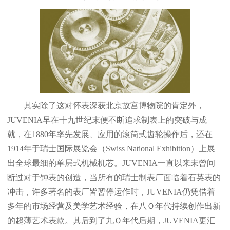
福州市晋安区竹屿路6号东二环泰禾广场2号楼5层509室（需提前预约）
成都市锦江区人民东路6号SAC东原中心24层2406B室（需提前预约）
重庆市江北区观音桥步行街2号融恒时代广场9层902室（需提前预约）
长沙市芙蓉区建湘路393号世茂环球金融中心写字楼10层1013室（需提前预约）
郑州市二七区民主路10号华润大厦29层2905室（需提前预约）
太原市迎泽区迎泽街道解放路15号亨得利名表维修授权店3楼（需提前预约）
沈阳市沈河区中街路137号亨得利名表维修授权店1楼（需提前预约）
其实除了这对怀表深获北京故宫博物院的肯定外，
沈阳市沈河区中街路83号亨得利名表维修授权店1楼（需提前预约）
JUVENIA早在十九世纪末便不断追求制表上的突破与成
黑龙江省大庆市萨尔图区会战大街亨得利售后服务中心（需提前预约）
就，在1880年率先发展、应用的滚筒式齿轮操作后，还在
黑龙江省鹤岗市向阳区红军路亨得利售后服务中心（需提前预约）
1914年于瑞士国际展览会（Swiss National Exhibition）上展
黑龙江省黑河市爱辉区中央街亨得利售后服务中心（需提前预约）
出全球最细的单层式机械机芯。JUVENIA一直以来未曾间
黑龙江省鸡西市鸡冠区红军路亨得利售后服务中心（需提前预约）
断过对于钟表的创造，当所有的瑞士制表厂面临着石英表的
黑龙江省佳木斯市向阳区长安路亨得利售后服务中心（需提前预约）
冲击，许多著名的表厂皆暂停运作时，JUVENIA仍凭借着
多年的市场经营及美学艺术经验，在八Ｏ年代持续创作出新
黑龙江省牡丹江市东安区太平路亨得利售后服务中心（需提前预约）
的超薄艺术表款。其后到了九Ｏ年代后期，JUVENIA更汇
黑龙江省七台河市桃山区大同街亨得利售后服务中心（需提前预约）