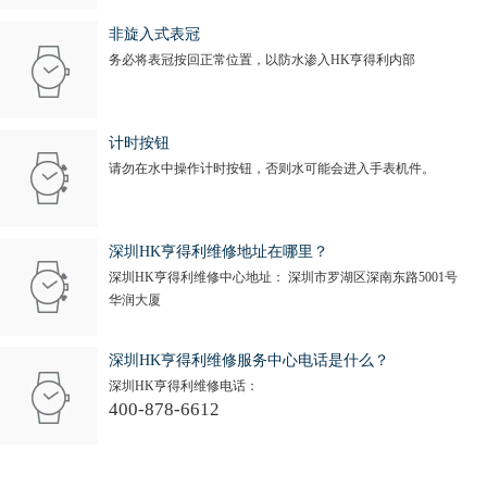
山西省吕梁市离石区永宁中路与建设街交叉口亨得利售后服务中心（需提前预约）
非旋入式表冠
山西省朔州市朔城区怡西路与鄯阳西街交汇处亨得利售后服务中心（需提前预约）
务必将表冠按回正常位置，以防水渗入HK亨得利内部
山西省忻州市忻府区和平东街与七一南路交叉口亨得利售后服务中心（需提前预约）
山西省阳泉市郊区平阳东街与新城大道交叉口亨得利售后服务中心（需提前预约）
计时按钮
山西省运城市盐湖区河东街亨得利售后服务中心（需提前预约）
请勿在水中操作计时按钮，否则水可能会进入手表机件。
山西省长治市潞州区英雄中路亨得利售后服务中心（需提前预约）
山西省太原市迎泽区迎泽街道解放路15号亨得利名表维修授权店3楼亨得利售后服务中心（需提前预约）
天津市和平区赤峰道136号天津国际金融中心26层2603室亨得利售后服务中心（需提前预约）
深圳HK亨得利维修地址在哪里？
深圳HK亨得利维修中心地址： 深圳市罗湖区深南东路5001号
安徽省安庆市迎江区人民路亨得利售后服务中心（需提前预约）
华润大厦
安徽省蚌埠市蚌山区淮河路亨得利售后服务中心（需提前预约）
安徽省亳州市谯城区魏武大道亨得利售后服务中心（需提前预约）
深圳HK亨得利维修服务中心电话是什么？
安徽省池州市贵池区长江路亨得利售后服务中心（需提前预约）
深圳HK亨得利维修电话：
400-878-6612
安徽省滁州市琅琊区南谯北路亨得利售后服务中心（需提前预约）
安徽省阜阳市颍州区颍州北路亨得利售后服务中心（需提前预约）
安徽省淮北市相山区淮海路亨得利售后服务中心（需提前预约）