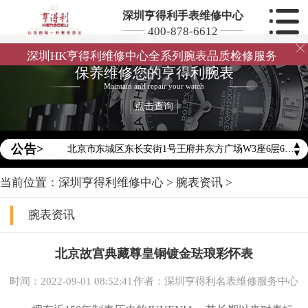
深圳亨得利手表维修中心
400-878-6612

深圳HK亨得利维修中心全系列腕表品质检修服务
保养维修您的亨得利腕表
2026年亨得利中国区售后服务网络优化升级公告
Maintain and repair your watch
点击查询
2026年8月亨得利全国官方售后客户服务热线：400-878-6612
2026年8月亨得利售后服务中心最新网点地址：
▲
公告>
北京市东城区东长安街1号王府井东方广场W3座6层602室（需提前预约）
▼
北京市朝阳区建国门外大街甲6号华熙国际中心D座11层1102室（需提前预约）
当前位置：
深圳亨得利维修中心
>
腕表资讯
>
天津市和平区赤峰道136号天津国际金融中心26层2603室（需提前预约）
上海市徐汇区虹桥路3号港汇中心2座37层3705室（需提前预约）
腕表资讯
上海市黄浦区南京东路299号宏伊国际广场写字楼8层806室（需提前预约）
南京市秦淮区中山南路1号南京中心22层22-C1-C3室（需提前预约）
北京故宫典藏尊皇铜镀金珐琅彩怀表
常州市新北区龙锦路1590号现代传媒中心5号楼10层1008室（需提前预约）
时间：2022-09-01 08:52:41
作者：深圳亨得利名表维修服务中心
徐州市鼓楼区淮海东路29号苏宁广场IFC国际金融中心35层3508室（需提前预约）