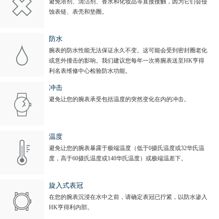
避免溶剂、清洁剂、香水和化妆品等直接接触，因为它们会侵
内蒙古自治区阿拉善盟市左旗土尔扈特大街亨得利售后服务中心（需提前预约）
蚀表链、表壳和垫圈。
内蒙古自治区巴彦淖尔市临河区新华街亨得利售后服务中心（需提前预约）
内蒙古自治区包头市青山区幸福路甲3号王府井百货名表维修亨得利售后服务中心（需提前预约）
防水
腕表的防水性能无法保证永久不变。这可能会受到密封圈老化
内蒙古自治区赤峰市红山区哈达街亨得利售后服务中心（需提前预约）
或意外撞击的影响。我们建议您每年一次将腕表送至HK亨得
内蒙古自治区鄂尔多斯市东胜区伊金霍洛街亨得利售后服务中心（需提前预约）
利名表维修中心检验防水功能。
内蒙古自治区呼伦贝尔市海拉尔区中央街亨得利售后服务中心（需提前预约）
冲击
内蒙古自治区通辽市科尔沁区明仁大街亨得利售后服务中心（需提前预约）
避免让您的腕表承受包括温度的突然变化在内的冲击。
内蒙古自治区乌海市海勃湾区人民南路亨得利售后服务中心（需提前预约）
内蒙古自治区乌兰察布市集宁区恩和大街亨得利售后服务中心（需提前预约）
温度
内蒙古自治区锡林郭勒盟市锡林浩特市光明街与额尔敦路交叉口亨得利售后服务中心（需提前预约）
避免让您的腕表暴露于极端温度（低于0摄氏温度或32华氏温
内蒙古自治区兴安盟市乌兰浩特市兴安大街亨得利售后服务中心（需提前预约）
度，高于60摄氏温度或140华氏温度）或极端温差下。
山西省大同市平城区迎宾街亨得利售后服务中心（需提前预约）
山西省晋城市城区黄华街亨得利售后服务中心（需提前预约）
旋入式表冠
在您的腕表沉浸在水中之前，请确定表冠已拧紧，以防水渗入
山西省晋中市榆次区顺城街亨得利售后服务中心（需提前预约）
HK亨得利内部。
山西省临汾市尧都区解放路亨得利售后服务中心（需提前预约）