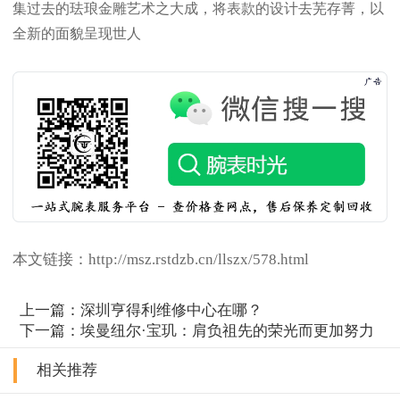
集过去的珐琅金雕艺术之大成，将表款的设计去芜存菁，以
黑龙江省齐齐哈尔市龙沙区龙华路亨得利售后服务中心（需提前预约）
全新的面貌呈现世人
黑龙江省双鸭山市尖山区新兴大街亨得利售后服务中心（需提前预约）
黑龙江省绥化市北林区新华街与康庄路交叉口亨得利售后服务中心（需提前预约）
黑龙江省伊春市伊美区通河路亨得利售后服务中心（需提前预约）
吉林省白城市洮北区明仁南街亨得利售后服务中心（需提前预约）
吉林省白山市浑江区浑江大街亨得利售后服务中心（需提前预约）
吉林省吉林市船营区河南街亨得利售后服务中心（需提前预约）
吉林省辽源市龙山区人民大街亨得利售后服务中心（需提前预约）
吉林省梅河口市新华街道梅河大街亨得利售后服务中心（需提前预约）
吉林省四平市铁东区紫气大路与南九经街交汇处亨得利售后服务中心（需提前预约）
本文链接：http://msz.rstdzb.cn/llszx/578.html
吉林省松原市宁江区五环大街亨得利售后服务中心（需提前预约）
吉林省通化市东昌区环通乡江南大街亨得利售后服务中心（需提前预约）
上一篇：
深圳亨得利维修中心在哪？
下一篇：
埃曼纽尔·宝玑：肩负祖先的荣光而更加努力
吉林省延边市延吉市解放路亨得利售后服务中心（需提前预约）
辽宁省鞍山市铁东区站前街亨得利售后服务中心（需提前预约）
相关推荐
辽宁省本溪市平山区胜利路亨得利售后服务中心（需提前预约）